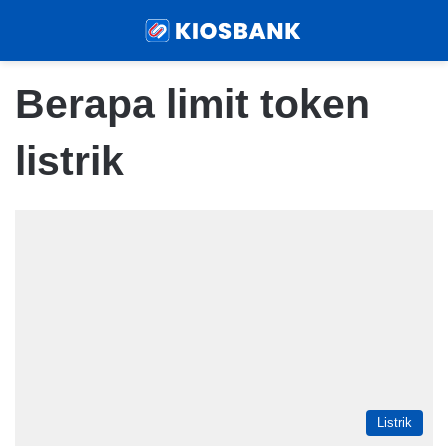
Menu
Sear
Berapa limit token
listrik
Listrik