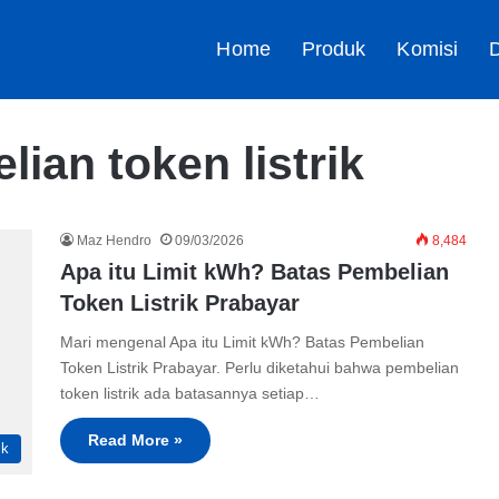
Home
Produk
Komisi
D
lian token listrik
Maz Hendro
09/03/2026
8,484
Apa itu Limit kWh? Batas Pembelian
Token Listrik Prabayar
Mari mengenal Apa itu Limit kWh? Batas Pembelian
Token Listrik Prabayar. Perlu diketahui bahwa pembelian
token listrik ada batasannya setiap…
Read More »
ik