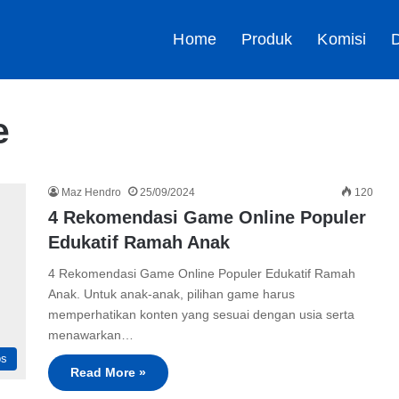
Home
Produk
Komisi
D
e
Maz Hendro
25/09/2024
120
4 Rekomendasi Game Online Populer
Edukatif Ramah Anak
4 Rekomendasi Game Online Populer Edukatif Ramah
Anak. Untuk anak-anak, pilihan game harus
memperhatikan konten yang sesuai dengan usia serta
menawarkan…
ps
Read More »