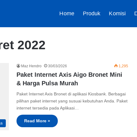
Home
Produk
Komisi
D
ret 2022
Maz Hendro
30/03/2026
1,295
Paket Internet Axis Aigo Bronet Mini
& Harga Pulsa Murah
Paket Internet Axis Bronet di aplikasi Kiosbank. Berbagai
pilihan paket internet yang susuai kebutuhan Anda. Paket
internet tersedia pada Aplikasi…
Read More »
ta