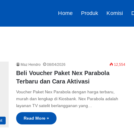
Home
Produk
Komisi
D
Maz Hendro
08/04/2026
12,554
Beli Voucher Paket Nex Parabola
Terbaru dan Cara Aktivasi
Voucher Paket Nex Parabola dengan harga terbaru,
murah dan lengkap di Kiosbank. Nex Parabola adalah
layanan TV satelit berlangganan yang…
Read More »
et