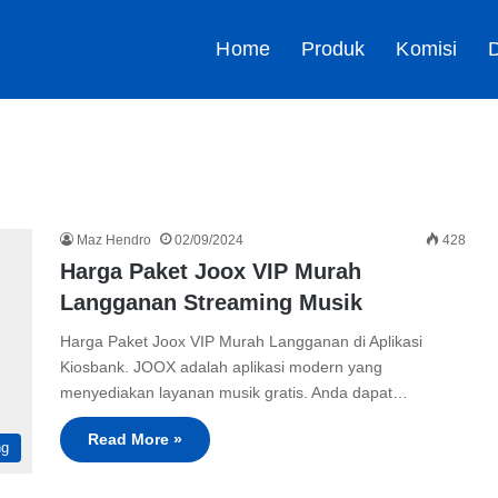
Home
Produk
Komisi
D
Maz Hendro
02/09/2024
428
Harga Paket Joox VIP Murah
Langganan Streaming Musik
Harga Paket Joox VIP Murah Langganan di Aplikasi
Kiosbank. JOOX adalah aplikasi modern yang
menyediakan layanan musik gratis. Anda dapat…
Read More »
ng