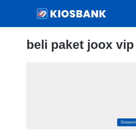
beli paket joox vip
Streami