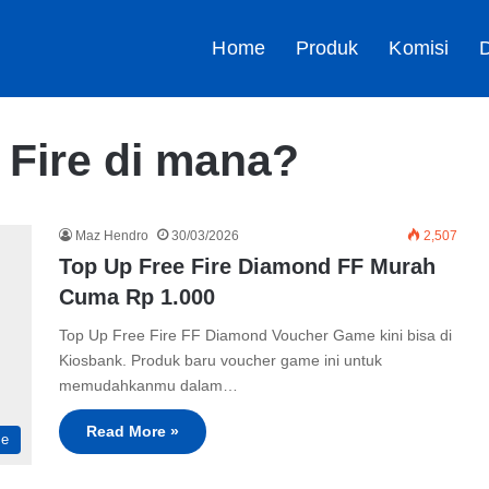
Home
Produk
Komisi
D
 Fire di mana?
Maz Hendro
30/03/2026
2,507
Top Up Free Fire Diamond FF Murah
Cuma Rp 1.000
Top Up Free Fire FF Diamond Voucher Game kini bisa di
Kiosbank. Produk baru voucher game ini untuk
memudahkanmu dalam…
Read More »
me