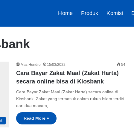
Home
Produk
Komisi
D
sbank
Maz Hendro
15/03/2022
54
Cara Bayar Zakat Maal (Zakat Harta)
secara online bisa di Kiosbank
Cara Bayar Zakat Maal (Zakar Harta) secara online di
Kiosbank. Zakat yang termasuk dalam rukun Islam terdiri
dari dua macam,…
Read More »
at