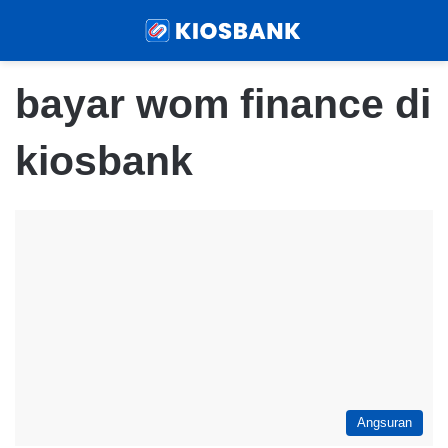
Menu
Sear
bayar wom finance di
kiosbank
Angsuran