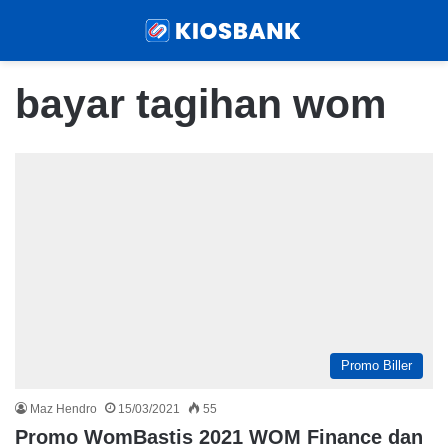
Menu
Sear
bayar tagihan wom
Promo Biller
Maz Hendro
15/03/2021
55
Promo WomBastis 2021 WOM Finance dan