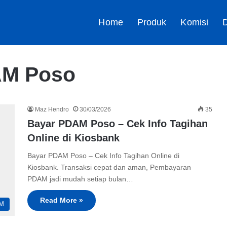
Home
Produk
Komisi
D
AM Poso
Maz Hendro
30/03/2026
35
Bayar PDAM Poso – Cek Info Tagihan
Online di Kiosbank
Bayar PDAM Poso – Cek Info Tagihan Online di
Kiosbank. Transaksi cepat dan aman, Pembayaran
PDAM jadi mudah setiap bulan…
Read More »
M