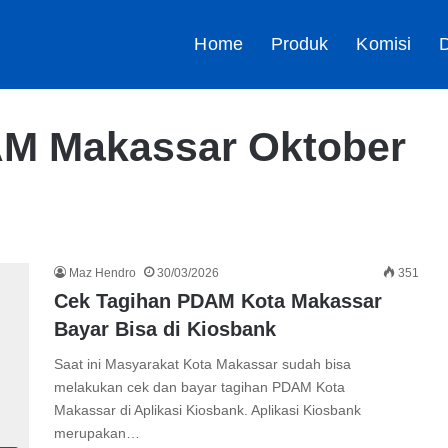
Home
Produk
Komisi
D
AM Makassar Oktober
Maz Hendro
30/03/2026
351
Cek Tagihan PDAM Kota Makassar
Bayar Bisa di Kiosbank
Saat ini Masyarakat Kota Makassar sudah bisa
melakukan cek dan bayar tagihan PDAM Kota
Makassar di Aplikasi Kiosbank. Aplikasi Kiosbank
merupakan…