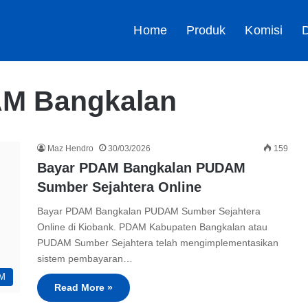
Home
Produk
Komisi
D
AM Bangkalan
Maz Hendro
30/03/2026
159
Bayar PDAM Bangkalan PUDAM
Sumber Sejahtera Online
Bayar PDAM Bangkalan PUDAM Sumber Sejahtera
Online di Kiobank. PDAM Kabupaten Bangkalan atau
PUDAM Sumber Sejahtera telah mengimplementasikan
sistem pembayaran…
M
Read More »