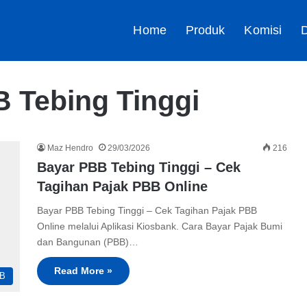
Home
Produk
Komisi
D
 Tebing Tinggi
Maz Hendro
29/03/2026
216
Bayar PBB Tebing Tinggi – Cek
Tagihan Pajak PBB Online
Bayar PBB Tebing Tinggi – Cek Tagihan Pajak PBB
Online melalui Aplikasi Kiosbank. Cara Bayar Pajak Bumi
dan Bangunan (PBB)…
Read More »
B