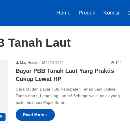
Home
Produk
Komisi
D
B Tanah Laut
Maz Hendro
29/03/2026
144
Bayar PBB Tanah Laut Yang Praktis
Cukup Lewat HP
Cara Mudah Bayar PBB Kabupaten Tanah Laut Online:
Tanpa Antre, Langsung Lunas! Sebagai wajib pajak yang
baik, melunasi Pajak Bumi…
Read More »
B