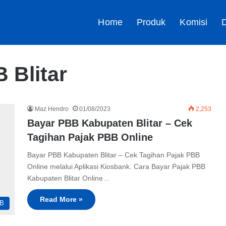
Home
Produk
Komisi
D
 Blitar
Maz Hendro
01/08/2023
2,253
Bayar PBB Kabupaten Blitar – Cek
Tagihan Pajak PBB Online
Bayar PBB Kabupaten Blitar – Cek Tagihan Pajak PBB
Online melalui Aplikasi Kiosbank. Cara Bayar Pajak PBB
Kabupaten Blitar Online…
Read More »
B