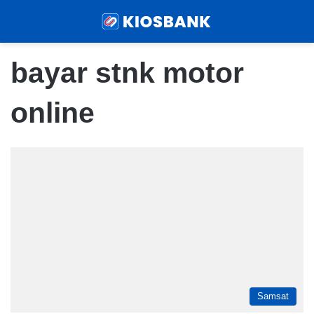
Menu
Sear
bayar stnk motor
online
Samsat