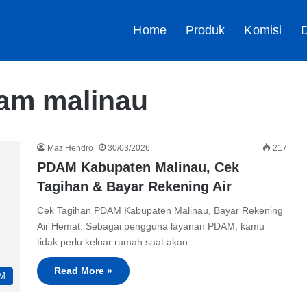
Home
Produk
Komisi
D
dam malinau
Maz Hendro
30/03/2026
217
PDAM Kabupaten Malinau, Cek
Tagihan & Bayar Rekening Air
Cek Tagihan PDAM Kabupaten Malinau, Bayar Rekening
Air Hemat. Sebagai pengguna layanan PDAM, kamu
tidak perlu keluar rumah saat akan…
Read More »
M