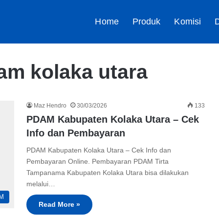
Home
Produk
Komisi
D
am kolaka utara
Maz Hendro
30/03/2026
133
PDAM Kabupaten Kolaka Utara – Cek
Info dan Pembayaran
PDAM Kabupaten Kolaka Utara – Cek Info dan
Pembayaran Online. Pembayaran PDAM Tirta
Tampanama Kabupaten Kolaka Utara bisa dilakukan
melalui…
M
Read More »