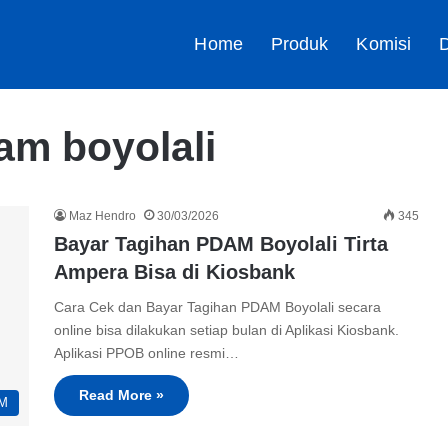
Home
Produk
Komisi
D
am boyolali
Maz Hendro
30/03/2026
345
Bayar Tagihan PDAM Boyolali Tirta
Ampera Bisa di Kiosbank
Cara Cek dan Bayar Tagihan PDAM Boyolali secara
online bisa dilakukan setiap bulan di Aplikasi Kiosbank.
Aplikasi PPOB online resmi…
Read More »
M