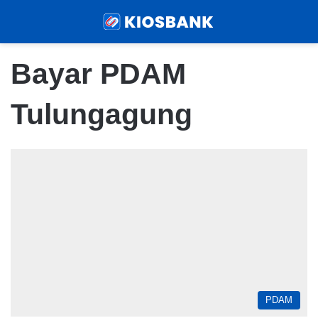
Menu
Sear
Bayar PDAM
Tulungagung
PDAM