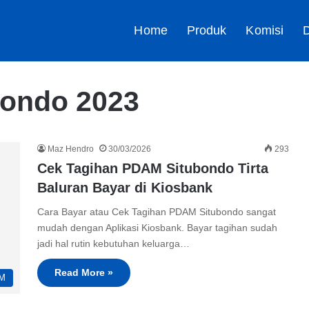
Home
Produk
Komisi
D
ondo 2023
Maz Hendro
30/03/2026
293
Cek Tagihan PDAM Situbondo Tirta
Baluran Bayar di Kiosbank
Cara Bayar atau Cek Tagihan PDAM Situbondo sangat
mudah dengan Aplikasi Kiosbank. Bayar tagihan sudah
jadi hal rutin kebutuhan keluarga…
Read More »
M