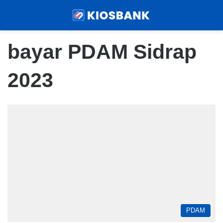
Menu
Sear
bayar PDAM Sidrap
2023
PDAM