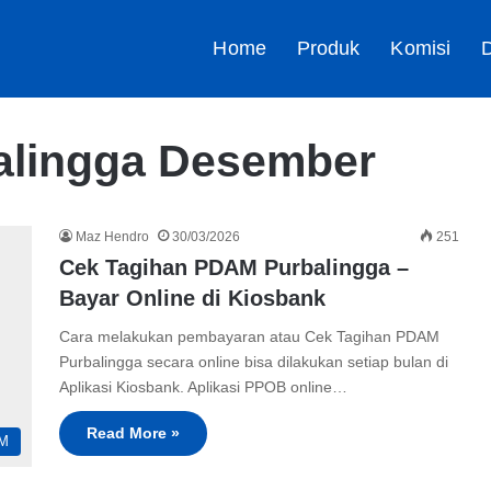
Home
Produk
Komisi
D
alingga Desember
Maz Hendro
30/03/2026
251
Cek Tagihan PDAM Purbalingga –
Bayar Online di Kiosbank
Cara melakukan pembayaran atau Cek Tagihan PDAM
Purbalingga secara online bisa dilakukan setiap bulan di
Aplikasi Kiosbank. Aplikasi PPOB online…
Read More »
M