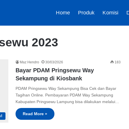
Home
Produk
Komisi
D
sewu 2023
Maz Hendro
30/03/2026
183
Bayar PDAM Pringsewu Way
Sekampung di Kiosbank
PDAM Pringsewu Way Sekampung Bisa Cek dan Bayar
Tagihan Online. Pembayaran PDAM Way Sekampung
Kabupaten Pringsewu Lampung bisa dilakukan melalui…
Read More »
M