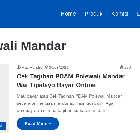
Home
Produk
Komisi
D
ali Mandar
Maz Hendro
30/03/2026
220
Cek Tagihan PDAM Polewali Mandar
Wai Tipalayo Bayar Online
Mau bayar atau Cek Tagihan PDAM Polewali Mandar
secara online bisa melalui aplikasi Kiosbank. Agar
pembayaran semua tagihan semakin mudah,…
Read More »
M