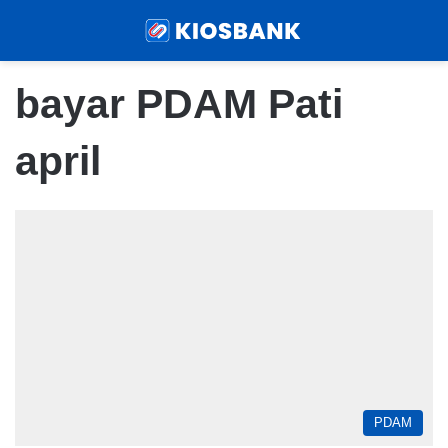
Menu
Sear
bayar PDAM Pati
april
PDAM