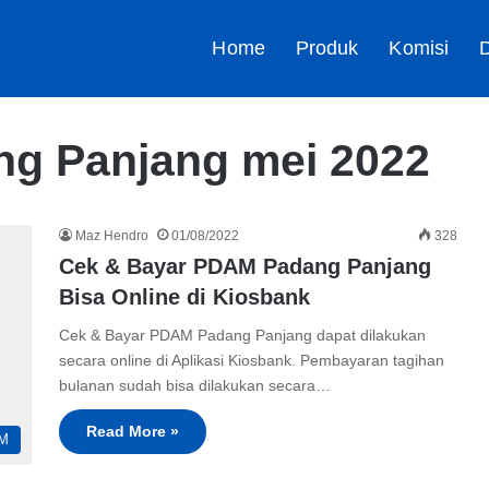
Home
Produk
Komisi
D
g Panjang mei 2022
Maz Hendro
01/08/2022
328
Cek & Bayar PDAM Padang Panjang
Bisa Online di Kiosbank
Cek & Bayar PDAM Padang Panjang dapat dilakukan
secara online di Aplikasi Kiosbank. Pembayaran tagihan
bulanan sudah bisa dilakukan secara…
Read More »
M