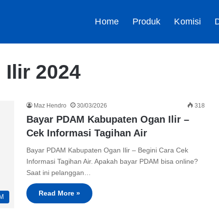
Home
Produk
Komisi
D
lir 2024
Maz Hendro
30/03/2026
318
Bayar PDAM Kabupaten Ogan Ilir –
Cek Informasi Tagihan Air
Bayar PDAM Kabupaten Ogan Ilir – Begini Cara Cek
Informasi Tagihan Air. Apakah bayar PDAM bisa online?
Saat ini pelanggan…
Read More »
M