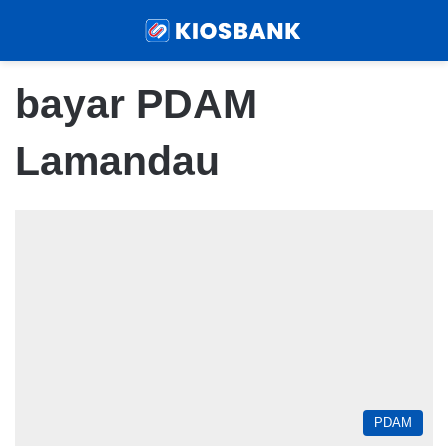
Menu
Sear
bayar PDAM
Lamandau
PDAM