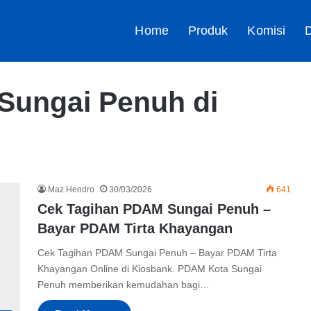
Home
Produk
Komisi
D
Sungai Penuh di
Maz Hendro
30/03/2026
641
Cek Tagihan PDAM Sungai Penuh –
Bayar PDAM Tirta Khayangan
Cek Tagihan PDAM Sungai Penuh – Bayar PDAM Tirta
Khayangan Online di Kiosbank. PDAM Kota Sungai
Penuh memberikan kemudahan bagi…