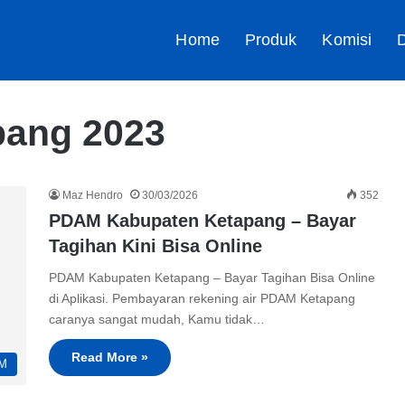
Home
Produk
Komisi
D
pang 2023
Maz Hendro
30/03/2026
352
PDAM Kabupaten Ketapang – Bayar
Tagihan Kini Bisa Online
PDAM Kabupaten Ketapang – Bayar Tagihan Bisa Online
di Aplikasi. Pembayaran rekening air PDAM Ketapang
caranya sangat mudah, Kamu tidak…
Read More »
M