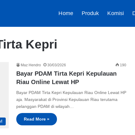
Home
Produk
Komisi
D
rta Kepri
Maz Hendro
30/03/2026
190
Bayar PDAM Tirta Kepri Kepulauan
Riau Online Lewat HP
Bayar PDAM Tirta Kepri Kepulauan Riau Online Lewat HP
aja. Masyarakat di Provinsi Kepulauan Riau terutama
pelanggan PDAM di wilayah…
Read More »
M