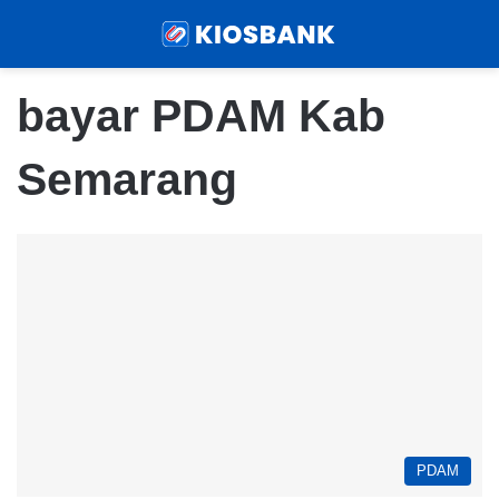
Menu
Sear
bayar PDAM Kab
Semarang
PDAM