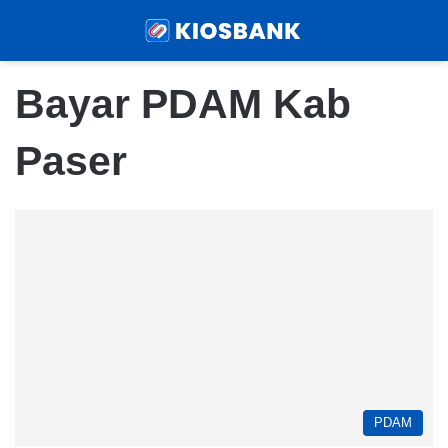
Menu
Sear
Bayar PDAM Kab
Paser
PDAM