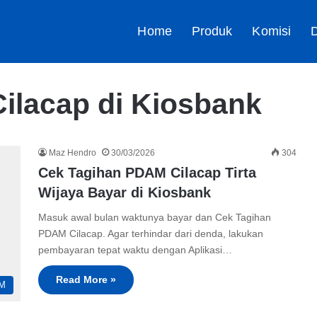
Home
Produk
Komisi
D
ilacap di Kiosbank
Maz Hendro
30/03/2026
304
Cek Tagihan PDAM Cilacap Tirta
Wijaya Bayar di Kiosbank
Masuk awal bulan waktunya bayar dan Cek Tagihan
PDAM Cilacap. Agar terhindar dari denda, lakukan
pembayaran tepat waktu dengan Aplikasi…
Read More »
M