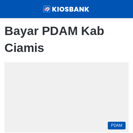
Menu
Sear
Bayar PDAM Kab
Ciamis
PDAM