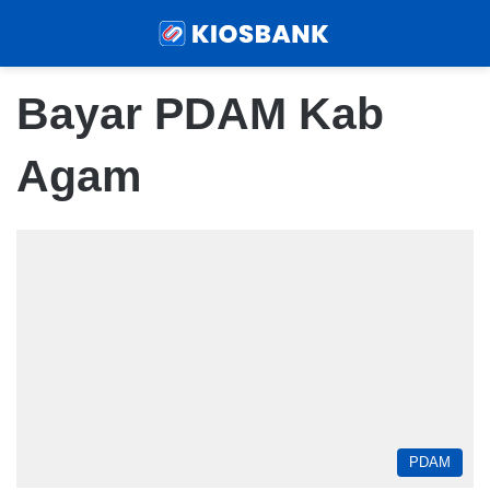
Menu
Sear
Bayar PDAM Kab
Agam
PDAM