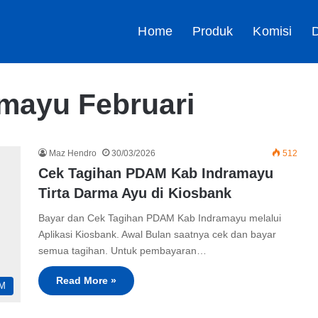
Home
Produk
Komisi
D
mayu Februari
Maz Hendro
30/03/2026
512
Cek Tagihan PDAM Kab Indramayu
Tirta Darma Ayu di Kiosbank
Bayar dan Cek Tagihan PDAM Kab Indramayu melalui
Aplikasi Kiosbank. Awal Bulan saatnya cek dan bayar
semua tagihan. Untuk pembayaran…
Read More »
M