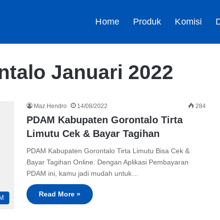
Home
Produk
Komisi
D
talo Januari 2022
Maz Hendro
14/08/2022
284
PDAM Kabupaten Gorontalo Tirta
Limutu Cek & Bayar Tagihan
PDAM Kabupaten Gorontalo Tirta Limutu Bisa Cek &
Bayar Tagihan Online. Dengan Aplikasi Pembayaran
PDAM ini, kamu jadi mudah untuk…
Read More »
M