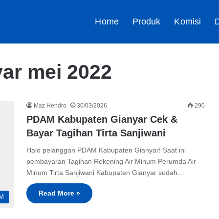
Home
Produk
Komisi
D
ar mei 2022
Maz Hendro
30/03/2026
290
PDAM Kabupaten Gianyar Cek &
Bayar Tagihan Tirta Sanjiwani
Halo pelanggan PDAM Kabupaten Gianyar! Saat ini
pembayaran Tagihan Rekening Air Minum Perumda Air
Minum Tirta Sanjiwani Kabupaten Gianyar sudah…
Read More »
M