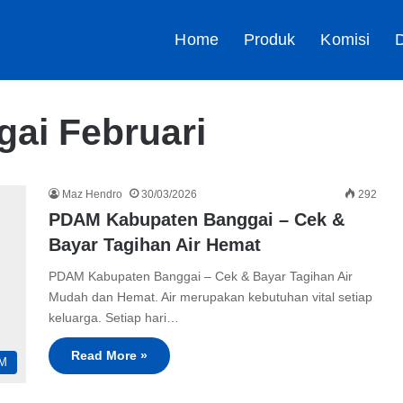
Home
Produk
Komisi
D
ai Februari
Maz Hendro
30/03/2026
292
PDAM Kabupaten Banggai – Cek &
Bayar Tagihan Air Hemat
PDAM Kabupaten Banggai – Cek & Bayar Tagihan Air
Mudah dan Hemat. Air merupakan kebutuhan vital setiap
keluarga. Setiap hari…
Read More »
M