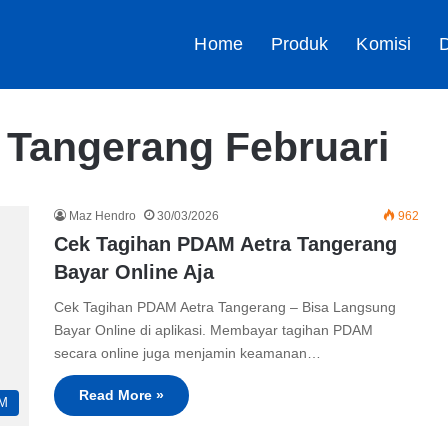
Home
Produk
Komisi
D
 Tangerang Februari
Maz Hendro
30/03/2026
962
Cek Tagihan PDAM Aetra Tangerang
Bayar Online Aja
Cek Tagihan PDAM Aetra Tangerang – Bisa Langsung
Bayar Online di aplikasi. Membayar tagihan PDAM
secara online juga menjamin keamanan…
Read More »
M