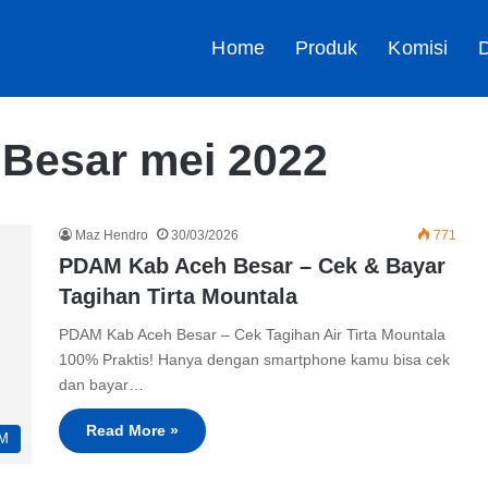
Home
Produk
Komisi
D
Besar mei 2022
Maz Hendro
30/03/2026
771
PDAM Kab Aceh Besar – Cek & Bayar
Tagihan Tirta Mountala
PDAM Kab Aceh Besar – Cek Tagihan Air Tirta Mountala
100% Praktis! Hanya dengan smartphone kamu bisa cek
dan bayar…
Read More »
M