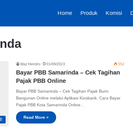
Home
Produk
Komisi
D
inda
Maz Hendro
01/09/2023
552
Bayar PBB Samarinda – Cek Tagihan
Pajak PBB Online
Bayar PBB Samarinda – Cek Tagihan Pajak Bumi
Bangunan Online melalui Aplikasi Kiosbank. Cara Bayar
Pajak PBB Kota Samarinda Online…
Read More »
B