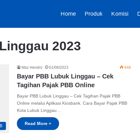
Home
Produk
Komisi
D
Linggau 2023
Maz Hendro
01/08/2023
648
Bayar PBB Lubuk Linggau – Cek
Tagihan Pajak PBB Online
Bayar PBB Lubuk Linggau – Cek Tagihan Pajak PBB
Online melalui Aplikasi Kiosbank. Cara Bayar Pajak PBB
Kota Lubuk Linggau…
Read More »
B