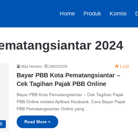
Home
Produk
Komisi
D
ematangsiantar 2024
Maz Hendro
29/03/2026
1,120
Bayar PBB Kota Pematangsiantar –
Cek Tagihan Pajak PBB Online
Bayar PBB Kota Pematangsiantar – Cek Tagihan Pajak
PBB Online melalui Aplikasi Kiosbank. Cara Bayar Pajak
PBB Pematangsiantar Online yang…
Read More »
B