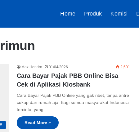
Home
Produk
Komisi
D
arimun
Maz Hendro
01/04/2026
2,601
Cara Bayar Pajak PBB Online Bisa
Cek di Aplikasi Kiosbank
Cara Bayar Pajak PBB Online yang gak ribet, tanpa antre
cukup dari rumah aja. Bagi semua masyarakat Indonesia
tercinta, yang…
Read More »
B