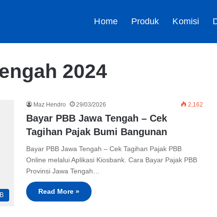
Home
Produk
Komisi
D
engah 2024
Maz Hendro
29/03/2026
2,162
Bayar PBB Jawa Tengah – Cek
Tagihan Pajak Bumi Bangunan
Bayar PBB Jawa Tengah – Cek Tagihan Pajak PBB
Online melalui Aplikasi Kiosbank. Cara Bayar Pajak PBB
Provinsi Jawa Tengah…
Read More »
B