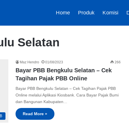
Home
Produk
Komisi
D
lu Selatan
Maz Hendro
01/08/2023
266
Bayar PBB Bengkulu Selatan – Cek
Tagihan Pajak PBB Online
Bayar PBB Bengkulu Selatan – Cek Tagihan Pajak PBB
Online melalui Aplikasi Kiosbank. Cara Bayar Pajak Bumi
dan Bangunan Kabupaten…
Read More »
B